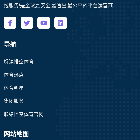
线服务!是全球最安全,最信誉,最公平的平台运营商
导航
解读悟空体育
体育热点
体育明星
集团服务
联络悟空体育官网
网站地图