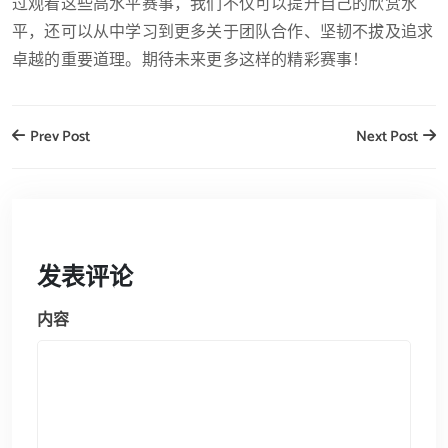
过观看这些高水平赛事，我们不仅可以提升自己的欣赏水
平，还可以从中学习到更多关于团队合作、坚韧不拔及追求
卓越的重要道理。期待未来更多这样的精彩赛事！
Prev Post
Next Post
发表评论
内容