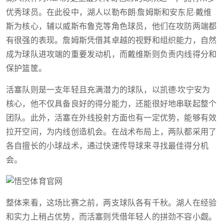
优秀球员。在此役中，湖人以勒布朗·詹姆斯和安东尼·戴维
斯为核心，辅以威斯布鲁克等角色球员，他们在攻防两端都
有很强的表现。詹姆斯凭借其卓越的视野和组织能力，自然
成为球队进攻端的重要发动机，而戴维斯则负责内线得分和
保护篮筐。
活塞队则是一支年轻且充满潜力的球队，以凯德·坎宁安为
核心，他不仅具备良好的得分能力，还能很好地串联起整个
团队。此外，活塞在外线投射方面也有一定优势，能够有效
拉开空间，为内线创造机会。在战术布局上，两队都采用了
各自擅长的小球战术，通过快速传导球来寻找最佳得分机
会。
整体来看，这场比赛之前，两支球队各有千秋。湖人在经验
和实力上稍占优势，而活塞则凭借年轻人的拼劲不容小觑。