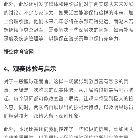
此外，此役还引发了媒体和评论员们对于两支球队未来发展
的讨论。不少专家认为，如果活塞能够保持这样的斗志，加
上合理引援，他们未来几年必将在东部走得更远。而湖人若
想继续争夺总冠军，需要解决一些深层次的问题，如替补席
深度及伤病管理等，以确保在漫长赛季中保持竞争力。
悟空体育官网
4、观赛体验与启示
对于一般篮球迷而言，这样一场紧张刺激且富有悬念的赛
事，无疑是一次难忘的观赛体验。从开局阶段到最后哨声响
起，每个瞬间都可能改变整个局势，让观众感受到极大的投
入感。同时，两队各自展现出的技战术特点，以及明星球员
们精湛技艺，都给人留下深刻印象。
此外，本场比赛还向我们传递了一些积极的信息，比如团队